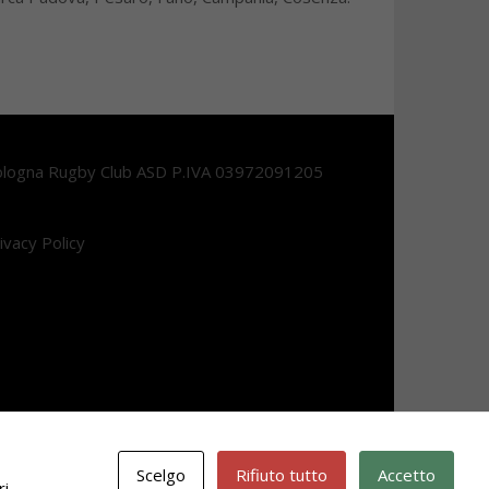
logna Rugby Club ASD P.IVA 03972091205
ivacy Policy
Scelgo
Rifiuto tutto
Accetto
i.