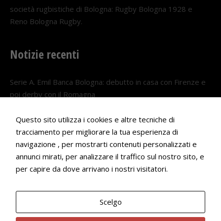
società rugbistiche di Bologna: Rugby Bologna 1928 e
Reno Bologna Rugby.
Notizie recenti
Serie A. Emil Banca Bologna: debutto in casa con Firenze e
poi derby con il Romagna
5 AGOSTO 2026
Questo sito utilizza i cookies e altre tecniche di
Serie A. Il Bologna nel girone veneto
tracciamento per migliorare la tua esperienza di
29 LUGLIO 2026
navigazione , per mostrarti contenuti personalizzati e
annunci mirati, per analizzare il traffico sul nostro sito, e
Francesco Andrei convocato al Camp estivo della nazionale
per capire da dove arrivano i nostri visitatori.
Under 18
22 LUGLIO 2026
Scelgo