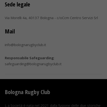
Sede legale
Via Morelli 4a, 40137 Bologna - c/oCcm Centro Servizi Srl
Mail
info@bolognarugbyclub.it
Responsabile Safeguarding
:
safeguarding@bolognarugbyclub.it
Bologna Rugby Club
L a Società è nata nel 2021 dalla fusione delle due storiche