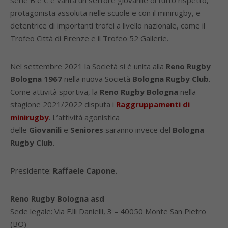
serie B e C e vanta un settore giovanile di tutto rispetto,
protagonista assoluta nelle scuole e con il minirugby, e
detentrice di importanti trofei a livello nazionale, come il
Trofeo Città di Firenze e il Trofeo 52 Gallerie.
Nel settembre 2021 la Società si è unita alla
Reno Rugby
Bologna 1967
nella nuova Società
Bologna Rugby Club
.
Come attività sportiva, la
Reno Rugby Bologna
nella
stagione 2021/2022 disputa i
Raggruppamenti di
minirugby
. L’attività agonistica
delle
Giovanili
e
Seniores
saranno invece del
Bologna
Rugby Club
.
Presidente:
Raffaele Capone.
Reno Rugby Bologna asd
Sede legale: Via F.lli Danielli, 3 – 40050 Monte San Pietro
(BO)