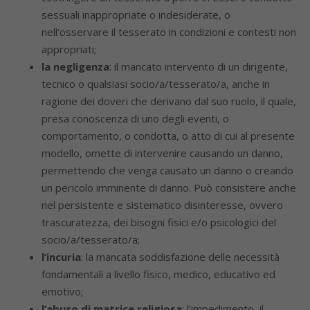
sessuali inappropriate o indesiderate, o
nell’osservare il tesserato in condizioni e contesti non
appropriati;
la negligenza
: il mancato intervento di un dirigente,
tecnico o qualsiasi socio/a/tesserato/a, anche in
ragione dei doveri che derivano dal suo ruolo, il quale,
presa conoscenza di uno degli eventi, o
comportamento, o condotta, o atto di cui al presente
modello, omette di intervenire causando un danno,
permettendo che venga causato un danno o creando
un pericolo imminente di danno. Può consistere anche
nel persistente e sistematico disinteresse, ovvero
trascuratezza, dei bisogni fisici e/o psicologici del
socio/a/tesserato/a;
l’incuria
: la mancata soddisfazione delle necessità
fondamentali a livello fisico, medico, educativo ed
emotivo;
l’abuso di matrice religiosa
: l’impedimento, il