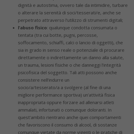
dignità e autostima, ovvero tale da intimidire, turbare
o alterare la serenità di soci/tesserati/e, anche se
perpetrato attraverso l’utilizzo di strumenti digitali;
l’abuso fisico
: qualunque condotta consumata o
tentata (tra cui botte, pugni, percosse,
soffocamento, schiaffi, calci o lancio di oggetti), che
sia in grado in senso reale o potenziale di procurare
direttamente o indirettamente un danno alla salute,
un trauma, lesioni fisiche o che danneggi l’integrità
psicofisica del soggetto. Tali atti possono anche
consistere nell’indurre un
socio/a/tesserato/a a svolgere (al fine di una
migliore performance sportiva) un’attività fisica
inappropriata oppure forzare ad allenarsi atleti
ammalati, infortunati o comunque doloranti. In
quest’ambito rientrano anche quei comportamenti
che favoriscono il consumo di alcool, di sostanze
comunque vietate da norme vigenti o le pratiche di