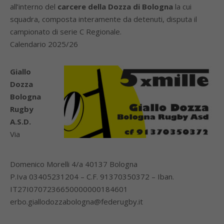
all’interno del
carcere della Dozza di Bologna
la cui
squadra, composta interamente da detenuti, disputa il
campionato di serie C Regionale.
Calendario 2025/26
Giallo
Dozza
Bologna
Rugby
A.S.D.
Via
Domenico Morelli 4/a 40137 Bologna
P.Iva 03405231204 – C.F. 91370350372 – Iban.
IT27I0707236650000000184601
erbo.giallodozzabologna@federugby.it