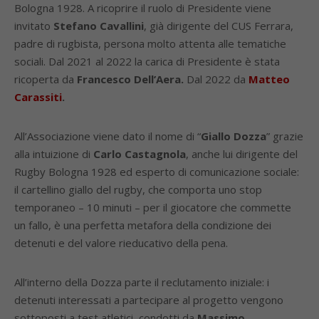
Bologna 1928. A ricoprire il ruolo di Presidente viene
invitato
Stefano Cavallini
, già dirigente del CUS Ferrara,
padre di rugbista, persona molto attenta alle tematiche
sociali. Dal 2021 al 2022 la carica di Presidente è stata
ricoperta da
Francesco Dell’Aera.
Dal 2022 da
Matteo
Carassiti
.
All’Associazione viene dato il nome di “
Giallo Dozza
” grazie
alla intuizione di
Carlo Castagnola
, anche lui dirigente del
Rugby Bologna 1928 ed esperto di comunicazione sociale:
il cartellino giallo del rugby, che comporta uno stop
temporaneo – 10 minuti – per il giocatore che commette
un fallo, è una perfetta metafora della condizione dei
detenuti e del valore rieducativo della pena.
All’interno della Dozza parte il reclutamento iniziale: i
detenuti interessati a partecipare al progetto vengono
sottoposti a test atletici, condotti da
Massimo