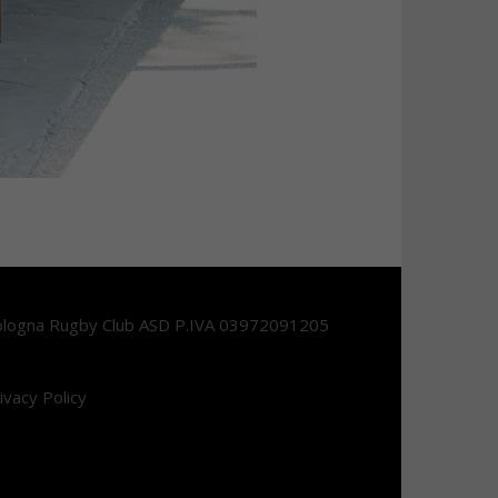
logna Rugby Club ASD P.IVA 03972091205
ivacy Policy