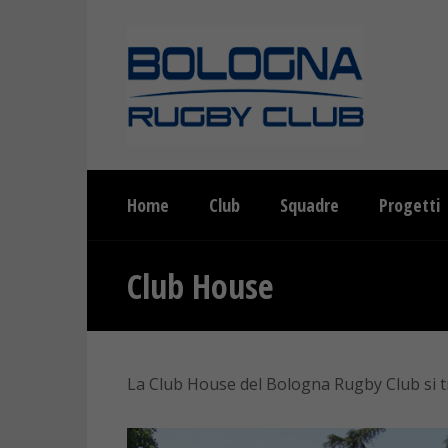
Home
Club
Squadre
Progetti
Club House
La Club House del Bologna Rugby Club si tr