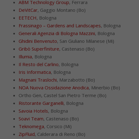
ABM Technology Group
, Ferrara
DeVitCar
, Gaggio Montano (Bo)
EETECH
, Bologna
Frassinago – Gardens and Landscapes
, Bologna
Generali Agenzia di Bologna Mazzini
, Bologna
Ghidini Benvenuto
, San Giuliano Milanese (Mi)
Gribò Superfiniture
, Castenaso (Bo)
Illumia
, Bologna
Il Resto del Carlino
, Bologna
Iris Informatica
, Bologna
Magnani Traslochi
, Marzabotto (Bo)
NOA Nuova Ossidazione Anodica
, Minerbio (Bo)
Ortho Gen, Castel San Pietro Terme (Bo)
Ristorante Garganelli
, Bologna
Savoia Hotels
, Bologna
Soavi Team
, Castenaso (Bo)
Teknomega
, Corsico (Mi)
ZipFluid
, Calderara di Reno (Bo)