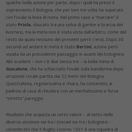
qualche bella azione per parte, dopo i quali ha preso il
sopravvento il Bologna, che per ben tre volte ha superato
con l’ovale la linea di meta. Nel primo caso a “marcare” è
stato
Priola
, sbucato tra una selva di gambe e braccia dei
livornesi, ma la meta non è stata vista dall’arbitro, come del
resto da quasi nessuno dei presenti (però c’era). Dopo 30
secondi ad andare in meta è stato
Bertini
, azione però
viziata da un precedente passaggio in avanti dei bolognesi.
Allo scadere – non c’è due senza tre – la bella meta di
Giacalone
, che ha schiacciato l’ovale sulla bandierina dopo
un’azione corale partita dai 22 metri del Bologna.
Quest’ultima, regolarissima e chiara, ha consentito ai
padroni di casa di chiudere con un meritatissimo e forse
“stretto” pareggio.
Risultato che acquista un certo valore – al netto delle
diverse assenze sia tra i toscani sia tra i bolognesi –
considerato che il Rugby Livorno 1931 è una squadra di