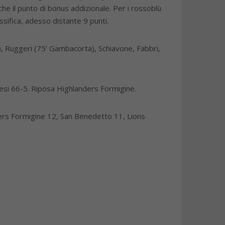
e il punto di bonus addizionale. Per i rossoblù
ssifica, adesso distante 9 punti.
i), Ruggeri (75’ Gambacorta), Schiavone, Fabbri,
si 66-5. Riposa Highlanders Formigine.
ders Formigine 12, San Benedetto 11, Lions