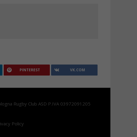
PINTEREST
VK.COM
logna Rugby Club ASD P.IVA 03972091205
ivacy Policy