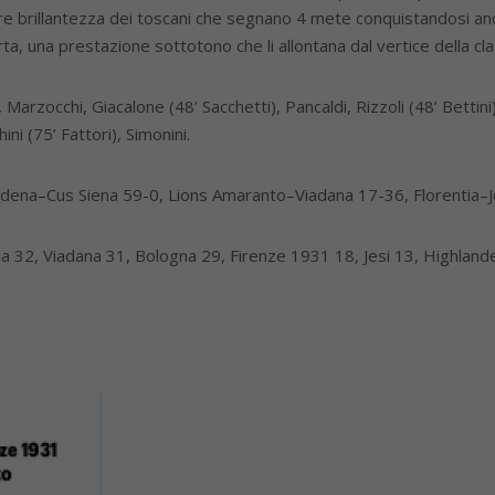
e brillantezza dei toscani che segnano 4 mete conquistandosi anch
ta, una prestazione sottotono che li allontana dal vertice della cla
Marzocchi, Giacalone (48’ Sacchetti), Pancaldi, Rizzoli (48’ Bettin
ini (75’ Fattori), Simonini.
dena–Cus Siena 59-0, Lions Amaranto–Viadana 17-36, Florentia–Je
tia 32, Viadana 31, Bologna 29, Firenze 1931 18, Jesi 13, Highlan