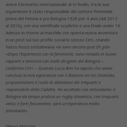
avere il brevetto internazionale di III livello, tra le sue
esperienze è stato responsabile del settore femminile
prima del Felsina e poi Bologna 1928 per 4 anni (dal 2012
al 2016), con una semifinale scudetto e una finale under 16.
Adesso in ritorno al maschile con questa nuova avventura:
in un post sul suo profilo social lo stesso Cirri, citando
Vasco Rossi sottolineava «
Io sono ancora qua! Eh già
».
«
Dopo l’esperienza con la femminile, sono rimasto in buoni
rapporti e amicizia con molti dirigenti del Bologna –
conferma Cirri –. Quando Lucio Bini ha saputo che avevo
concluso la mia esperienza con il Bisenzio mi ha chiamato,
proponendomi il ruolo di allenatore dei trequarti e
responsabile della Cadetta. Ho accettato con entusiasmo: il
Bologna da tempo pratica un rugby dinamico, con trequarti
veloci e forti fisicamente, sarà un’esperienza molto
stimolante
».
Filippo Mazzoni