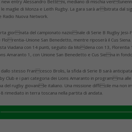
a new entry Alessandro Bettini, mediano di mischia ventunenne 
e maglie di Monza e Leith Rugby. La gara sarà arbitrata dal si
se Radio Nuova Network.
arta giornata del campionato nazionale di Serie B Rugby Jesi
lorentia-Unione San Benedetto, mentre riposerà il Cus Siena.
sta Viadana con 14 punti, seguito da Modena con 13, Florentia 1
ions Amaranto 1, con Unione San Benedetto e Cus Siena in fondo
allo stesso Francesco Brolis, la sfida di Serie B sarà anticipa
y Club e i pari categoria dei Lions Amaranto in programma alle o
del rugby giovanile italiano. Una missione difficile ma non impo
8 rimediato in terra toscana nella partita di andata.