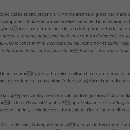
colpo del ko subito proprio all’ultimo istante di gioco per mano
n campo per sfidare la formazione livornese dei Lions Amaranto. F
gine labronica e per rimanere in scia delle prime della classe do
te questa settimana, analizzando bene la partita di domenica sc
a. «
Siamo concentrati e consapevoli del nostro potenziale. Vogl
nata prima di noi contro i pari età degli stessi Lions, superi lo s
ti leoni amaranto, lo staff tecnico emiliano ha optato per un qu
timana precedente, con capitan Federico Soavi nel ruolo di e
 la coppia di centri, mentre la cabina di regia sarà affidata a M
ti a loro, Giovanni Visentin, Filippo Schiavone e Luca Ruggeri 
conda. Infine, a chiudere la formazione, Flavio Fadanelli in c
 a Marco Bersani, Giuseppe Castelvetri, Edoardo Bernabò e Tom