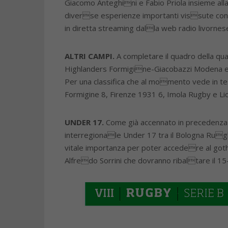
Giacomo Anteghini e Fabio Priola insieme all
diverse esperienze importanti vissute con l
in diretta streaming dalla web radio livorne
ALTRI CAMPI.
A completare il quadro della qu
Highlanders Formigine-Giacobazzi Modena e F
Per una classifica che al momento vede in te
Formigine 8, Firenze 1931 6, Imola Rugby e L
UNDER 17.
Come già accennato in precedenza d
interregionale Under 17 tra il Bologna Rugb
vitale importanza per poter accedere al gotha 
Alfredo Sorrini che dovranno ribaltare il 15-