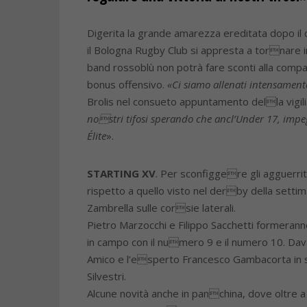
Digerita la grande amarezza ereditata dopo il 
il Bologna Rugby Club si appresta a tornare i
band rossoblù non potrà fare sconti alla compa
bonus offensivo.
«Ci siamo allenati intensamen
Brolis nel consueto appuntamento della vigili
nostri tifosi sperando che ancl’Under 17, impeg
Élite
».
STARTING XV
. Per sconfiggere gli agguerri
rispetto a quello visto nel derby della set
Zambrella sulle corsie laterali.
Pietro Marzocchi e Filippo Sacchetti formeranno
in campo con il numero 9 e il numero 10. Davan
Amico e l’esperto Francesco Gambacorta in se
Silvestri.
Alcune novità anche in panchina, dove oltre