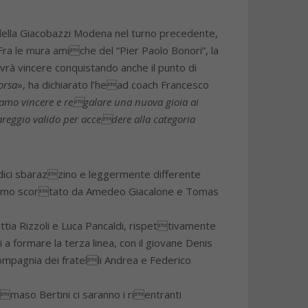
 della Giacobazzi Modena nel turno precedente,
ra le mura amiche del “Pier Paolo Bonori”, la
vrà vincere conquistando anche il punto di
orsa
», ha dichiarato l’head coach Francesco
iamo vincere e regalare una nuova gioia ai
pareggio valido per accedere alla categoria
indici sbarazzino e leggermente differente
stremo scortato da Amedeo Giacalone e Tomas
attia Rizzoli e Luca Pancaldi, rispettivamente
a formare la terza linea, con il giovane Denis
ompagnia dei fratelli Andrea e Federico
maso Bertini ci saranno i rientranti