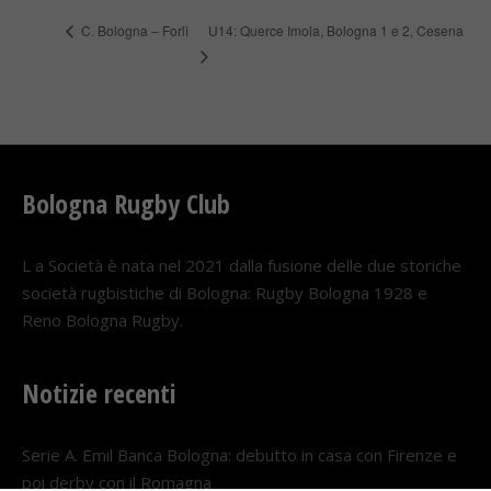
U14: Querce Imola, Bologna 1 e 2, Cesena
C. Bologna – Forlì
Bologna Rugby Club
L a Società è nata nel 2021 dalla fusione delle due storiche
società rugbistiche di Bologna: Rugby Bologna 1928 e
Reno Bologna Rugby.
Notizie recenti
Serie A. Emil Banca Bologna: debutto in casa con Firenze e
poi derby con il Romagna