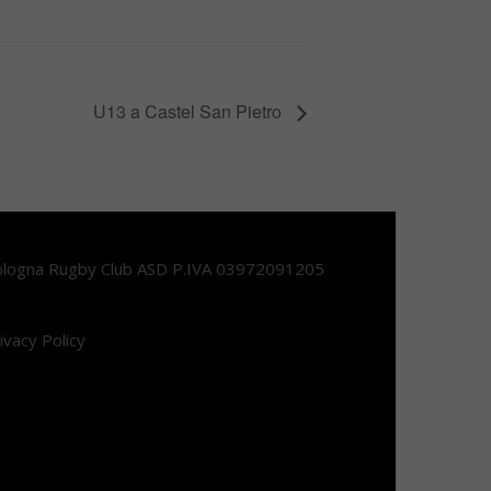
U13 a Castel San Pietro
logna Rugby Club ASD P.IVA 03972091205
ivacy Policy