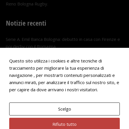
Reno Bologna Rugby.
Notizie recenti
Serie A. Emil Banca Bologna: debutto in casa con Firenze e
poi derby con il Romagna
5 AGOSTO 2026
Questo sito utilizza i cookies e altre tecniche di
Serie A. Il Bologna nel girone veneto
tracciamento per migliorare la tua esperienza di
navigazione , per mostrarti contenuti personalizzati e
29 LUGLIO 2026
annunci mirati, per analizzare il traffico sul nostro sito, e
Francesco Andrei convocato al Camp estivo della nazionale
per capire da dove arrivano i nostri visitatori.
Under 18
22 LUGLIO 2026
Scelgo
Bologna Rugby Club ASD P.IVA 03972091205
Rifiuto tutto