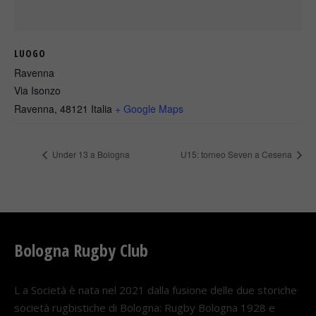
LUOGO
Ravenna
Via Isonzo
Ravenna
,
48121
Italia
+ Google Maps
Under 13 a Bologna
U15: torneo Seven a Cesena
Bologna Rugby Club
L a Società è nata nel 2021 dalla fusione delle due storiche
società rugbistiche di Bologna: Rugby Bologna 1928 e