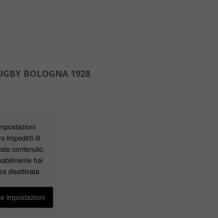
UGBY BOLOGNA 1928
impostazioni
o impedirti di
sto contenuto.
babilmente hai
za disattivata.
ue impostazioni