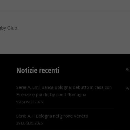
gby Club
Notizie recenti
Bo
Serie A. Emil Banca Bologna: debutto in casa con
Pr
Firenze e poi derby con il Romagna
5 AGOSTO 2026
Serie A. Il Bologna nel girone veneto
29 LUGLIO 2026