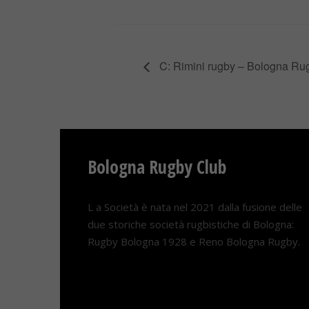
C: Rimini rugby – Bologna Ru
Bologna Rugby Club
L a Società è nata nel 2021 dalla fusione delle
due storiche società rugbistiche di Bologna:
Rugby Bologna 1928 e Reno Bologna Rugby.