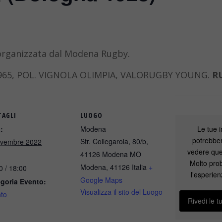
organizzata dal Modena Rugby.
965, POL. VIGNOLA OLIMPIA, VALORUGBY YOUNG.
R
TAGLI
LUOGO
Le tue 
:
Modena
potrebber
Str. Collegarola, 80/b,
ovembre 2022
vedere que
41126 Modena MO
Molto pro
Modena
,
41126
Italia
+
0 / 18:00
l'esperien
Google Maps
goria Evento:
Visualizza il sito del Luogo
to
Rivedi le t