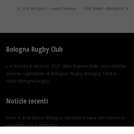
U14. Bologna 1 – Leoni Cavezzo
U16. Rimini – Bologna 2
Bologna Rugby Club
L a Società è nata nel 2021 dalla fusione delle due storiche
società rugbistiche di Bologna: Rugby Bologna 1928 e
Reno Bologna Rugby.
Notizie recenti
Serie A. Emil Banca Bologna: debutto in casa con Firenze e
poi derby con il Romagna
5 AGOSTO 2026