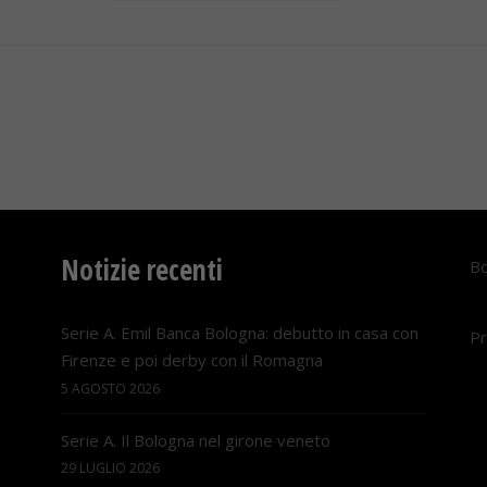
Notizie recenti
Bo
Serie A. Emil Banca Bologna: debutto in casa con
Pr
Firenze e poi derby con il Romagna
5 AGOSTO 2026
Serie A. Il Bologna nel girone veneto
29 LUGLIO 2026