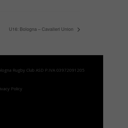
U16: Bologna – Cavalieri Union
logna Rugby Club ASD P.IVA 03972091205
ivacy Policy