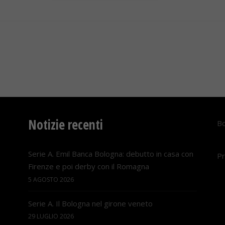
Notizie recenti
Bo
Serie A. Emil Banca Bologna: debutto in casa con
Pr
Firenze e poi derby con il Romagna
5 AGOSTO 2026
Serie A. Il Bologna nel girone veneto
29 LUGLIO 2026