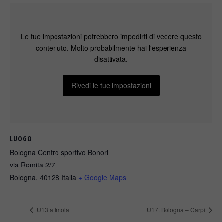
Le tue impostazioni potrebbero impedirti di vedere questo
contenuto. Molto probabilmente hai l'esperienza
disattivata.
Rivedi le tue impostazioni
LUOGO
Bologna Centro sportivo Bonori
via Romita 2/7
Bologna
,
40128
Italia
+ Google Maps
U13 a Imola
U17. Bologna – Carpi