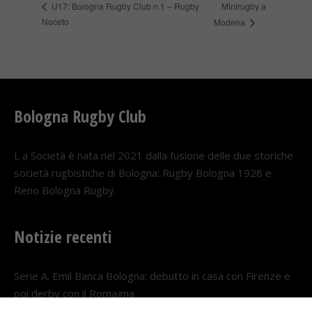
Minirugby a
U17: Bologna Rugby Club n.1 – Rugby
Noceto
Modena
Bologna Rugby Club
L a Società è nata nel 2021 dalla fusione delle due storiche
società rugbistiche di Bologna: Rugby Bologna 1928 e
Reno Bologna Rugby.
Notizie recenti
Serie A. Emil Banca Bologna: debutto in casa con Firenze e
poi derby con il Romagna
5 AGOSTO 2026