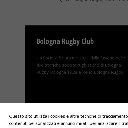
Bologna Rugby Club
L a Società è nata nel 2021 dalla fusione delle
due storiche società rugbistiche di Bologna:
Rugby Bologna 1928 e Reno Bologna Rugby.
Questo sito utilizza i cookies e altre tecniche di tracciament
contenuti personalizzati e annunci mirati, per analizzare il traf