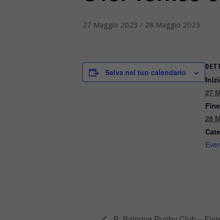
27 Maggio 2023
/
28 Maggio 2023
DET
Salva nel tuo calendario
Inizi
27 M
Fine
28 M
Cate
Even
B: Bologna Rugby Club – Flor