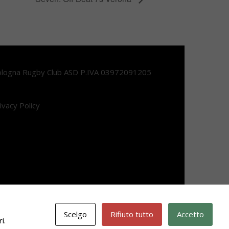
logna Rugby Club ASD P.IVA 03972091205
ivacy Policy
Scelgo
Rifiuto tutto
Accetto
i.