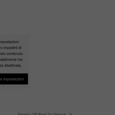
impostazioni
o impedirti di
sto contenuto.
babilmente hai
za disattivata.
ue impostazioni
Seven: Off Beat 7s Verona