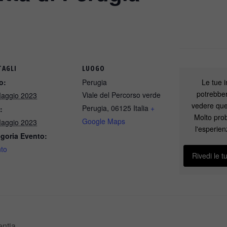
TAGLI
LUOGO
Le tue 
o:
Perugia
potrebber
Viale del Percorso verde
aggio 2023
vedere que
Perugia
,
06125
Italia
+
:
Molto pro
Google Maps
aggio 2023
l'esperien
goria Evento:
to
Rivedi le t
entia