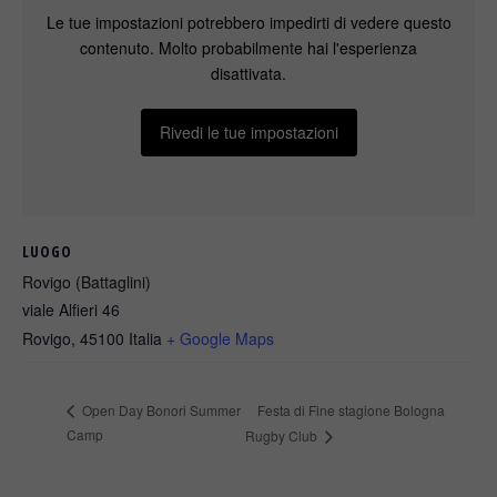
Le tue impostazioni potrebbero impedirti di vedere questo
contenuto. Molto probabilmente hai l'esperienza
disattivata.
Rivedi le tue impostazioni
LUOGO
Rovigo (Battaglini)
viale Alfieri 46
Rovigo
,
45100
Italia
+ Google Maps
Festa di Fine stagione Bologna
Open Day Bonori Summer
Camp
Rugby Club