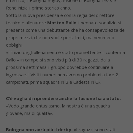
e tecnico, il Bologna Rugby, fusione di Bologna 1928 e
Reno inizia il primo storico anno.
Sotto la nuova presidenza e con la regia del direttore
tecnico e allenatore
Matteo Ballo
il neonato sodalizio si
presenta come una debuttante che ha consapevolezza dei
propri mezzi, che non vuole porsi limiti, ma nemmeno
obblighi.
«L’inizio degli allenamenti è stato promettente – conferma
Ballo – in campo si sono visti più di 30 ragazzi, dalla
prossima settimana il gruppo dovrebbe continuare a
ingrossarsi. Visti i numeri non avremo problemi a fare 2
campionati, prima squadra in B e Cadetta in C».
C’è voglia di riprendere anche la fusione ha aiutato.
«Vedo grande entusiasmo, la nostra è una squadra
giovane, ma di qualità».
Bologna non avrà più il derby.
«I ragazzi sono stati