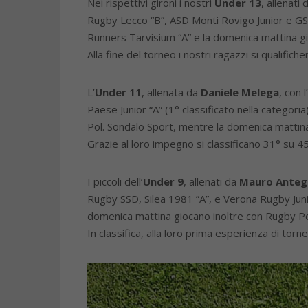
Nei rispettivi gironi i nostri
Under 13
, allenati
Rugby Lecco “B”, ASD Monti Rovigo Junior e G
Runners Tarvisium “A” e la domenica mattina g
Alla fine del torneo i nostri ragazzi si qualific
L’
Under 11
, allenata da
Daniele Melega
, con 
Paese Junior “A” (1° classificato nella categ
Pol. Sondalo Sport, mentre la domenica mattina
Grazie al loro impegno si classificano 31° su 4
I piccoli dell’
Under 9
, allenati da
Mauro Antegh
Rugby SSD, Silea 1981 ”A”, e Verona Rugby Juni
domenica mattina giocano inoltre con Rugby Pe
In classifica, alla loro prima esperienza di to