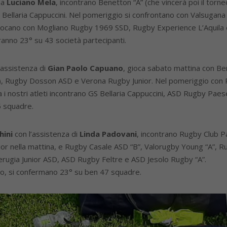
 da
Luciano Mela
, incontrano Benetton “A” (che vincerà poi il torn
S Bellaria Cappuccini. Nel pomeriggio si confrontano con Valsug
iocano con Mogliano Rugby 1969 SSD, Rugby Experience L’Aquila e
heranno 23° su 43 società partecipanti.
l’assistenza di
Gian Paolo Capuano
, gioca sabato mattina con B
oria), Rugby Dosson ASD e Verona Rugby Junior. Nel pomeriggio c
 i nostri atleti incontrano GS Bellaria Cappuccini, ASD Rugby Pae
5 squadre.
ini
con l’assistenza di
Linda Padovani
, incontrano Rugby Club P
or nella mattina, e Rugby Casale ASD “B”, Valorugby Young “A”, R
rugia Junior ASD, ASD Rugby Feltre e ASD Jesolo Rugby “A”.
rneo, si confermano 23° su ben 47 squadre.