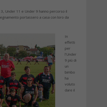
 13, Under 11 e Under 9 hanno percorso il
 insegnamento portassero a casa con loro da
In
effetti
per
l’Under
9 più di
un
bimbo
ha
voluto
dare il