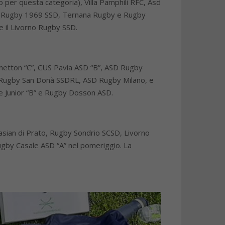
eo per questa categoria), Villa Pamphili RFC, Asd
ana Rugby 1969 SSD, Ternana Rugby e Rugby
 il Livorno Rugby SSD.
enetton “C”, CUS Pavia ASD “B”, ASD Rugby
on Rugby San Donà SSDRL, ASD Rugby Milano, e
se Junior “B” e Rugby Dosson ASD.
asian di Prato, Rugby Sondrio SCSD, Livorno
ugby Casale ASD “A” nel pomeriggio. La