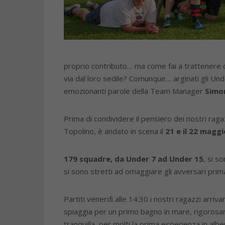
proprio contributo… ma come fai a trattenere de
via dal loro sedile? Comunque… arginati gli Unde
emozionanti parole della Team Manager
Simon
Prima di condividere il pensiero dei nostri raga
Topolino, è andato in scena il
21 e il 22 maggi
179 squadre, da Under 7 ad Under 15
, si s
si sono stretti ad omaggiare gli avversari prim
Partiti venerdì alle 14:30 i nostri ragazzi ar
spiaggia per un primo bagno in mare, rigorosame
tranquilla, per molti la prima esperienza in alb