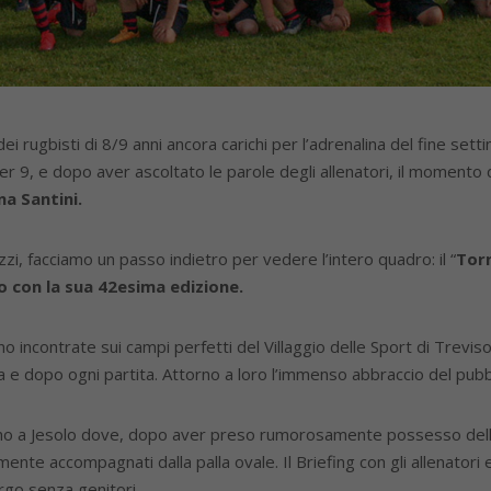
i rugbisti di 8/9 anni ancora carichi per l’adrenalina del fine set
r 9, e dopo aver ascoltato le parole degli allenatori, il momento d
a Santini.
zzi, facciamo un passo indietro per vedere l’intero quadro: il “
Torn
o con la sua 42esima edizione.
ono incontrate sui campi perfetti del Villaggio delle Sport di Treviso
a e dopo ogni partita. Attorno a loro l’immenso abbraccio del pubbl
rivano a Jesolo dove, dopo aver preso rumorosamente possesso dell’
nte accompagnati dalla palla ovale. Il Briefing con gli allenatori
ergo senza genitori.