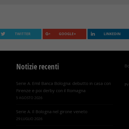
TWITTER
GOOGLE+
LINKEDIN
Notizie recenti
Bo
Serie A. Emil Banca Bologna: debutto in casa con
Pr
Firenze e poi derby con il Romagna
5 AGOSTO 2026
Serie A. Il Bologna nel girone veneto
29 LUGLIO 2026