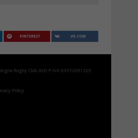
PINTEREST
VK.COM
logna Rugby Club ASD P.IVA 03972091205
ivacy Policy