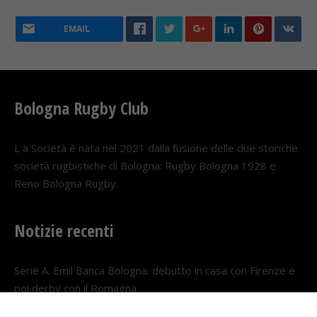
EMAIL
Bologna Rugby Club
L a Società è nata nel 2021 dalla fusione delle due storiche
società rugbistiche di Bologna: Rugby Bologna 1928 e
Reno Bologna Rugby.
Notizie recenti
Serie A. Emil Banca Bologna: debutto in casa con Firenze e
poi derby con il Romagna
5 AGOSTO 2026