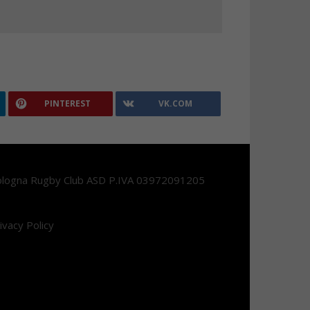
PINTEREST
VK.COM
logna Rugby Club ASD P.IVA 03972091205
ivacy Policy