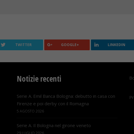
TWITTER
GOOGLE+
LINKEDIN
Notizie recenti
Bo
Serie A. Emil Banca Bologna: debutto in casa con
Pr
Firenze e poi derby con il Romagna
5 AGOSTO 2026
Serie A. Il Bologna nel girone veneto
29 LUGLIO 2026