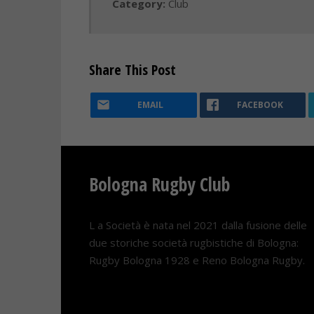
Category:
Club
Share This Post
EMAIL
FACEBOOK
Bologna Rugby Club
L a Società è nata nel 2021 dalla fusione delle
due storiche società rugbistiche di Bologna:
Rugby Bologna 1928 e Reno Bologna Rugby.