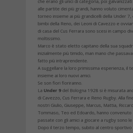
che erano gli unici di categoria, poi galvanizzati
alle partite dei più grandi, hanno voluto cimenta
torneo insieme ai più grandicelli della Under 7, 
bimbi della Reno, dei Leoni di Cavezzo e ovvi
di casa del Cus Ferrara sono scesi in campo di
moltissimo.
Marco è stato eletto capitano della sua squadr
inizialmente più timido, man mano che passavan
fatto più intraprendente.
A suggellare la loro primissima esperienza, il 
insieme ai loro nuovi amici.
Se son fiori fioriranno.
La
U
nder 9
del Bologna 1928 si è misurata an
di Cavezzo, Cus Ferrara e Reno Rugby. Alla fine 
nostri Giulio, Giuseppe, Marcus, Mattia, Riccard
Tommaso, Teo ed Edoardo, hanno convenuto 
passate con gli amici a giocare a rugby sono le 
Dopo il terzo tempo, subito al centro sportivo