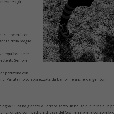
eritarsi gli
o tre società con
senza della maglia
za equilibrati e le
mettenti. Sempre
per partitona con
der 5. Partita molto apprezzata da bambini e anche dai genitori.
.
logna 1928 ha giocato a Ferrara sotto un bel sole invernale, in p
n gironcino con i padroni di casa del Cus Ferrara e la consorella