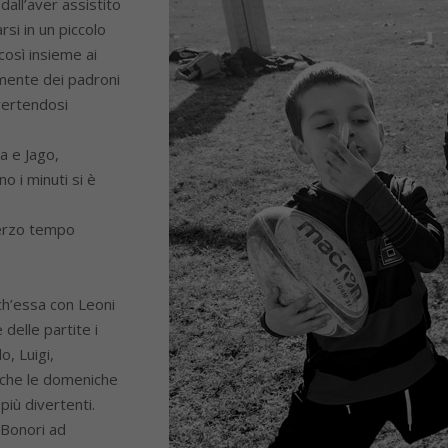
 dall’aver assistito
rsi in un piccolo
così insieme ai
amente dei padroni
vertendosi
a e Jago,
o i minuti si è
terzo tempo
ch’essa con Leoni
delle partite i
o, Luigi,
che le domeniche
più divertenti.
 Bonori ad