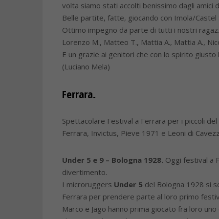
volta siamo stati accolti benissimo dagli amici d
Belle partite, fatte, giocando con Imola/Castel
Ottimo impegno da parte di tutti i nostri ragazz
Lorenzo M., Matteo T., Mattia A., Mattia A., Nicol
E un grazie ai genitori che con lo spirito giu
(Luciano Mela)
Ferrara.
Spettacolare Festival a Ferrara per i piccoli de
Ferrara, Invictus, Pieve 1971 e Leoni di Cavez
Under 5 e 9 – Bologna 1928.
Oggi festival a F
divertimento.
I microruggers
U
nder 5
del Bologna 1928 si s
Ferrara per prendere parte al loro primo festiv
Marco e Jago hanno prima giocato fra loro uno 