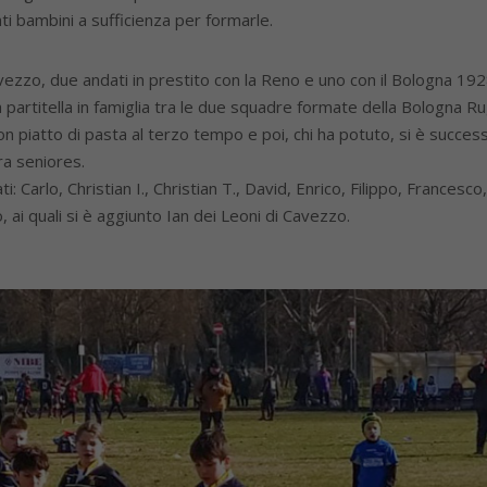
 bambini a sufficienza per formarle.
avezzo, due andati in prestito con la Reno e uno con il Bologna 192
e la partitella in famiglia tra le due squadre formate della Bologn
un buon piatto di pasta al terzo tempo e poi, chi ha potuto, si è suc
a seniores.
: Carlo, Christian I., Christian T., David, Enrico, Filippo, Frances
i quali si è aggiunto Ian dei Leoni di Cavezzo.