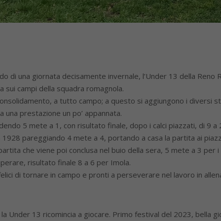
ddo di una giornata decisamente invernale, l’Under 13 della Ren
la sui campi della squadra romagnola.
consolidamento, a tutto campo; a questo si aggiungono i diversi st
ta una prestazione un po’ appannata.
endo 5 mete a 1, con risultato finale, dopo i calci piazzati, di 9 a 
1928 pareggiando 4 mete a 4, portando a casa la partita ai piazzati
 partita che viene poi conclusa nel buio della sera, 5 mete a 3 per i
perare, risultato finale 8 a 6 per Imola.
elici di tornare in campo e pronti a perseverare nel lavoro in alle
la Under 13 ricomincia a giocare. Primo festival del 2023, bella g