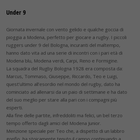
Under 9
Giornata invernale con vento gelido e qualche goccia di
pioggia a Modena, perfetto per giocare a rugby. I piccoli
ruggers under 9 del Bologna, incuranti del maltempo,
hanno dato vita ad una serie di incontri con i pari età di
Modena blu, Modena verdi, Carpi, Reno e Formigine.
La squadra del Rugby Bologna 1928 era composta da:
Marcus, Tommaso, Giuseppe, Riccardo, Teo e Luigi,
quest’ultimo all’esordio nel mondo del rugby, dato ha
cominciato ad allenarsi da un paio di settimane e ha dato
del suo meglio per stare alla pari con i compagni più
esperti.
Alla fine delle partite, infreddoliti ma felici, un bel terzo
tempo offerto dagli amici del Modena Junior.
Menzione speciale per Teo che, a dispetto di un labbro
gonfio, ha stoicamente tenuto il campo continuando a