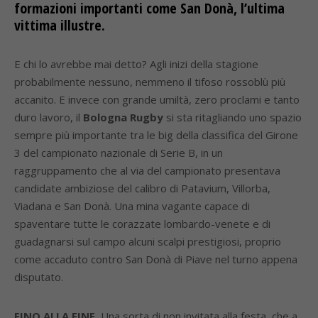
formazioni importanti come San Donà, l’ultima
vittima illustre.
E chi lo avrebbe mai detto? Agli inizi della stagione
probabilmente nessuno, nemmeno il tifoso rossoblù più
accanito. E invece con grande umiltà, zero proclami e tanto
duro lavoro, il
Bologna Rugby
si sta ritagliando uno spazio
sempre più importante tra le big della classifica del Girone
3 del campionato nazionale di Serie B, in un
raggruppamento che al via del campionato presentava
candidate ambiziose del calibro di Patavium, Villorba,
Viadana e San Donà. Una mina vagante capace di
spaventare tutte le corazzate lombardo-venete e di
guadagnarsi sul campo alcuni scalpi prestigiosi, proprio
come accaduto contro San Donà di Piave nel turno appena
disputato.
FINO ALLA FINE.
Una sorta di non invitata alla festa, che a