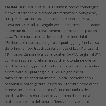
CRONACA DI UN TRIONFO
. L’ultima in ordine cronologico
a doversi arrendere di fronte alla formazione bolognese,
dunque, è stata la nobile decaduta San Donà di Piave,
stesa per 24-5 sul rettangolo verde del “Pier Paolo Bonori”
al termine di una gara praticamente dominata dai padroni di
casa. Tra le mura amiche dello stadio felsineo, infatti,
l’Emilbanca è riuscita a congelare il punteggio già nel corso
del primo tempo, trascinata dalle mete di Luca Pancaldi al
19’, Tomas Zambrella al 28’ e capitan “Jack” Anteghini al 31’,
con lo stesso Zambrella in grado di arrotondarne due su
tre dalla piazzola, permettendo così ai petroniani di andare
all’intervallo sul punteggio di 19-0. Un gap che di
fatto ha chiuso anticipatamente i giochi, consentendo ai
rossoblù di poter gestire la ripresa, il terribile caldo afoso
e l’inevitabile rientro veneto (sfociato nel timbro della
bandiera firmato da Dal Col al 72’), prima di riuscire a
realizzare la meta del bonus offensivo, nuovamente