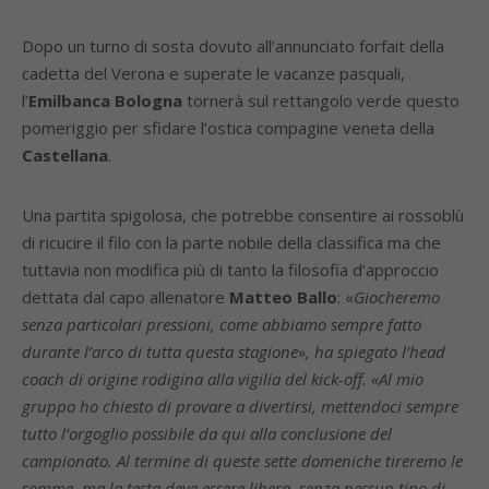
Dopo un turno di sosta dovuto all’annunciato forfait della
cadetta del Verona e superate le vacanze pasquali,
l’
Emilbanca Bologna
tornerà sul rettangolo verde questo
pomeriggio per sfidare l’ostica compagine veneta della
Castellana
.
Una partita spigolosa, che potrebbe consentire ai rossoblù
di ricucire il filo con la parte nobile della classifica ma che
tuttavia non modifica più di tanto la filosofia d’approccio
dettata dal capo allenatore
Matteo Ballo
: «
Giocheremo
senza particolari pressioni, come abbiamo sempre fatto
durante l’arco di tutta questa stagione», ha spiegato l’head
coach di origine rodigina alla vigilia del kick-off. «Al mio
gruppo ho chiesto di provare a divertirsi, mettendoci sempre
tutto l’orgoglio possibile da qui alla conclusione del
campionato. Al termine di queste sette domeniche tireremo le
somme, ma la testa deve essere libera, senza nessun tipo di