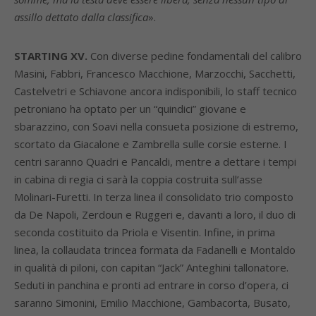
assillo dettato dalla classifica
».
STARTING XV.
Con diverse pedine fondamentali del calibro
Masini, Fabbri, Francesco Macchione, Marzocchi, Sacchetti,
Castelvetri e Schiavone ancora indisponibili, lo staff tecnico
petroniano ha optato per un “quindici” giovane e
sbarazzino, con Soavi nella consueta posizione di estremo,
scortato da Giacalone e Zambrella sulle corsie esterne. I
centri saranno Quadri e Pancaldi, mentre a dettare i tempi
in cabina di regia ci sarà la coppia costruita sull’asse
Molinari-Furetti. In terza linea il consolidato trio composto
da De Napoli, Zerdoun e Ruggeri e, davanti a loro, il duo di
seconda costituito da Priola e Visentin. Infine, in prima
linea, la collaudata trincea formata da Fadanelli e Montaldo
in qualità di piloni, con capitan “Jack” Anteghini tallonatore.
Seduti in panchina e pronti ad entrare in corso d’opera, ci
saranno Simonini, Emilio Macchione, Gambacorta, Busato,