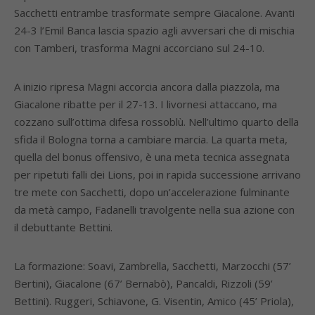
Sacchetti entrambe trasformate sempre Giacalone. Avanti
24-3 l’Emil Banca lascia spazio agli avversari che di mischia
con Tamberi, trasforma Magni accorciano sul 24-10.
A inizio ripresa Magni accorcia ancora dalla piazzola, ma
Giacalone ribatte per il 27-13. I livornesi attaccano, ma
cozzano sull’ottima difesa rossoblù. Nell’ultimo quarto della
sfida il Bologna torna a cambiare marcia. La quarta meta,
quella del bonus offensivo, è una meta tecnica assegnata
per ripetuti falli dei Lions, poi in rapida successione arrivano
tre mete con Sacchetti, dopo un’accelerazione fulminante
da metà campo, Fadanelli travolgente nella sua azione con
il debuttante Bettini.
La formazione: Soavi, Zambrella, Sacchetti, Marzocchi (57’
Bertini), Giacalone (67’ Bernabò), Pancaldi, Rizzoli (59’
Bettini). Ruggeri, Schiavone, G. Visentin, Amico (45’ Priola),