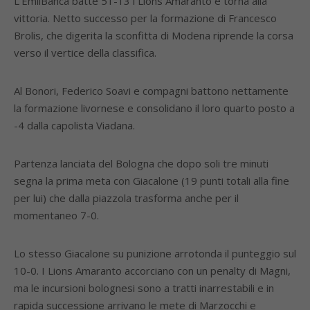
L’EmilBanca batte 51-13 i Lions Amaranto e torna alla
vittoria. Netto successo per la formazione di Francesco
Brolis, che digerita la sconfitta di Modena riprende la corsa
verso il vertice della classifica.
Al Bonori, Federico Soavi e compagni battono nettamente
la formazione livornese e consolidano il loro quarto posto a
-4 dalla capolista Viadana.
Partenza lanciata del Bologna che dopo soli tre minuti
segna la prima meta con Giacalone (19 punti totali alla fine
per lui) che dalla piazzola trasforma anche per il
momentaneo 7-0.
Lo stesso Giacalone su punizione arrotonda il punteggio sul
10-0. I Lions Amaranto accorciano con un penalty di Magni,
ma le incursioni bolognesi sono a tratti inarrestabili e in
rapida successione arrivano le mete di Marzocchi e