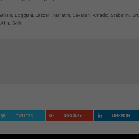
iani, Boggiani, Lazzari, Maratini, Cavalieri, Amadio, Stabellini, Brunel
tin, Gallini.
TWITTER
GOOGLE+
LINKEDIN