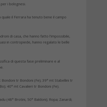
 per i bolognesi.
a quale il Ferrara ha tenuto bene il campo
roni di casa, che hanno fatto l’impossibile,
uasi in contropiede, hanno regalato le belle
sifica di questa fase preliminare e al
ne.
Bondoni tr Bondoni (Fe); 39° mt Stabellini tr
Bo); 40° mt Cavalieri tr Bondoni (Fe).
 Radu (48° Brotini, 50° Baldoni); Ropa; Zanardi;