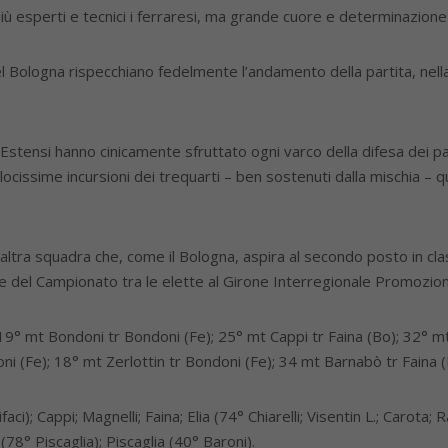
. Più esperti e tecnici i ferraresi, ma grande cuore e determinazione
el Bologna rispecchiano fedelmente l’andamento della partita, nell
Estensi hanno cinicamente sfruttato ogni varco della difesa dei pad
ocissime incursioni dei trequarti – ben sostenuti dalla mischia – q
’altra squadra che, come il Bologna, aspira al secondo posto in clas
se del Campionato tra le elette al Girone Interregionale Promozio
9° mt Bondoni tr Bondoni (Fe); 25° mt Cappi tr Faina (Bo); 32° mt 
ni (Fe); 18° mt Zerlottin tr Bondoni (Fe); 34 mt Barnabò tr Faina (
ci); Cappi; Magnelli; Faina; Elia (74° Chiarelli; Visentin L.; Carota;
(78° Piscaglia); Piscaglia (40° Baroni).