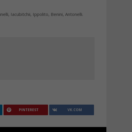
li, Iacubitchii, Ippolito, Benini, Antonelli.
PINTEREST
VK.COM