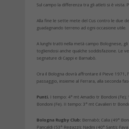
Sul campo la differenza tra gli atleti si è vista
Alla fine le sette mete del Cus contro le due d
guadagnando terreno ad ogni occasione utile.
A lunghi tratti nella metà campo Bolognese, gli 
togliendosi anche qualche soddisfazione. Le vel
segnature di Cappi e Barnabò.
Ora il Bologna dovrà affrontare il Pieve 1971, l
passaggio, insieme al Ferrara, alla seconda fa
Punti.
I tempo: 4° mt Amadio tr Bondoni (Fe); 1
Bondoni (Fe). II tempo: 3° mt Cavalieri tr Bondo
Bologna Rugby Club:
Bernabò; Calia (49° Bonifa
Pancaldi (53° Regazzi); Nadini (40° Santi); Fava 