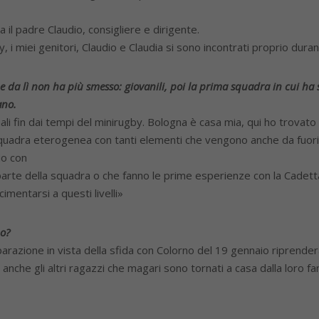
 il padre Claudio, consigliere e dirigente.
miei genitori, Claudio e Claudia si sono incontrati proprio durante
i e da lì non ha più smesso: giovanili, poi la prima squadra in cui ha
ano.
i fin dai tempi del minirugby. Bologna è casa mia, qui ho trovato 
a squadra eterogenea con tanti elementi che vengono anche da fuori
do con
e parte della squadra o che fanno le prime esperienze con la Cadet
imentarsi a questi livelli»
po?
razione in vista della sfida con Colorno del 19 gennaio riprender
anche gli altri ragazzi che magari sono tornati a casa dalla loro f