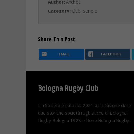
Author:
Andrea
Category:
Club
,
Serie B
Share This Post
EMAIL
FACEBOOK
Bologna Rugby Club
L a Società è nata nel 2021 dalla fusione delle
due storiche società rugbistiche di Bologna:
Rugby Bologna 1928 e Reno Bologna Rugby.