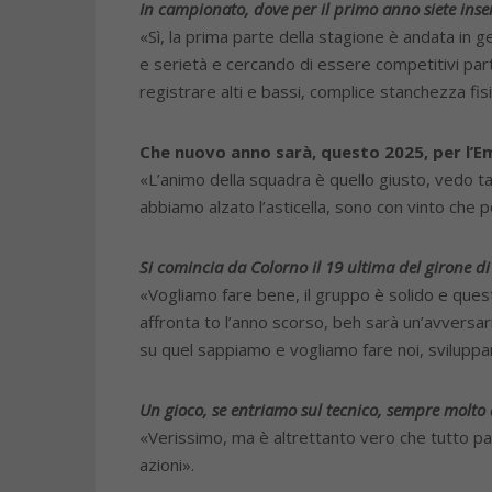
In campionato, dove per il pri
mo anno siete inser
«Sì, la prima parte della stagione è andata in 
e serietà e cercando di essere competitivi partit
registrare alti e bassi, complice stanchezza fis
Che nuovo anno sarà, questo
2025, per l’E
«L’animo della squadra è quello giusto, vedo ta
abbiamo alzato l’asticella, sono con vinto ch
Si comincia da Colorno il 19 ultima del girone di
«Vogliamo fare bene, il gruppo è solido e ques
affronta to l’anno scorso, beh sarà un’avversa
su quel sappiamo e vogliamo fare noi, sviluppan
Un gioco, se entriamo sul tecni
co, sempre molto 
«Verissimo, ma è altrettanto vero che tutto part
azioni».