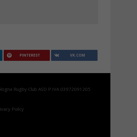
PINTEREST
VK.COM
logna Rugby Club ASD P.IVA 03972091205
ivacy Policy