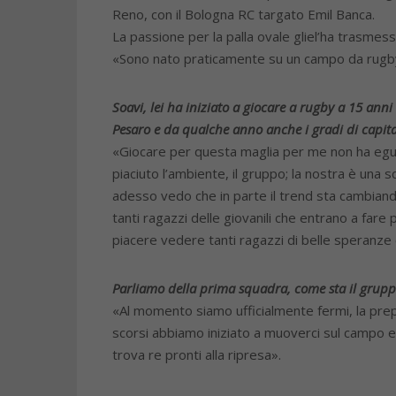
Reno, con il Bologna RC targato Emil Banca.
La passione per la palla ovale gliel’ha trasmessa
«Sono nato praticamente su un campo da rugby, i 
Soavi, lei ha iniziato a giocare a rugby a 15 ann
Pesaro e da qualche anno anche i gradi di capit
«Giocare per questa maglia per me non ha egual
piaciuto l’ambiente, il gruppo; la nostra è un
adesso vedo che in parte il trend sta cambian
tanti ragazzi delle giovanili che entrano a far
piacere vedere tanti ragazzi di belle speranze c
Parliamo della prima squadra, come sta il grup
«Al momento siamo ufficialmente fermi, la prepa
scorsi abbiamo iniziato a muoverci sul campo e 
trova re pronti alla ripresa».