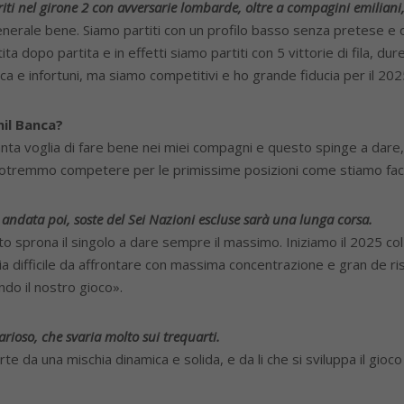
iti nel giro
ne 2 con avversarie lombarde,
oltre a compagini emiliani,
generale bene. Siamo partiti con un profilo basso senza pretese e 
a dopo partita e in effetti siamo partiti con 5 vittorie di fila, dur
ica e infortuni, ma siamo competitivi e ho grande fiducia per il 202
mil Banca?
nta voglia di fare bene nei miei compagni e questo spinge a dare, l
e potremmo competere per le primissime posizioni come stiamo f
 andata poi, soste del Sei Nazioni escluse sarà una lunga corsa.
to sprona il singolo a dare sempre il massimo. Iniziamo il 2025 
ria difficile da affrontare con massima concentrazione e gran de 
do il nostro gioco».
arioso, che
svaria molto sui trequarti.
e da una mischia dinamica e solida, e da li che si sviluppa il gioco