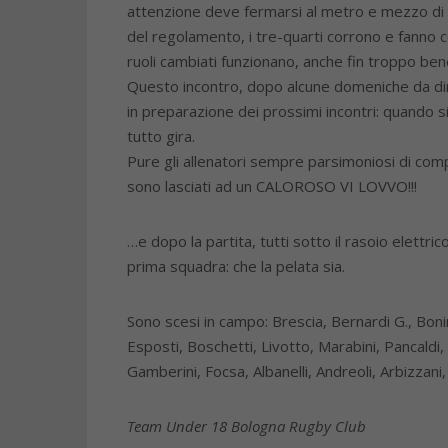
attenzione deve fermarsi al metro e mezzo di 
del regolamento, i tre-quarti corrono e fanno c
ruoli cambiati funzionano, anche fin troppo ben
Questo incontro, dopo alcune domeniche da dime
in preparazione dei prossimi incontri: quando s
tutto gira.
Pure gli allenatori sempre parsimoniosi di compl
sono lasciati ad un CALOROSO VI LOVVO!!!
…e dopo la partita, tutti sotto il rasoio elettr
prima squadra: che la pelata sia.
Sono scesi in campo: Brescia, Bernardi G., Bonin
Esposti, Boschetti, Livotto, Marabini, Pancaldi, 
Gamberini, Focsa, Albanelli, Andreoli, Arbizzani,
Team Under 18 Bologna Rugby Club