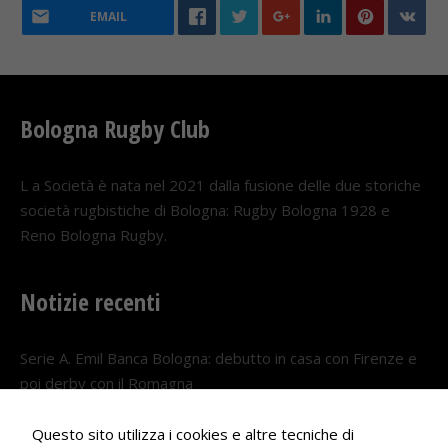
EMAIL
Bologna Rugby Club
L a Società è nata nel 2021 dalla fusione delle due storiche
società rugbistiche di Bologna: Rugby Bologna 1928 e
Reno Bologna Rugby.
Notizie recenti
Serie A. Emil Banca Bologna: debutto in casa con Firenze e
poi derby con il Romagna
5 AGOSTO 2026
Questo sito utilizza i cookies e altre tecniche di