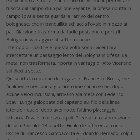
è il più lesto a sfruttare un errore dei vicentini: per evitare
l’uscita dal campo di un pallone vagante, la difesa ributta in
campo l’ovale senza guardare l’arrivo del centro
bolognese, che in tranquillità schiaccia l’ovale in mezzo ai
pali. Giacalone trasforma da facile posizione e porta il
Bologna in vantaggio sul sette a cinque.
Il tempo di ripartire e questa volta sono i vicentini a
intercettare un passaggio lento del Bologna in difesa. La
meta, non trasformata, riporta in vantaggio l’Alto Vicentino
sul dieci a sette.
Qui scatta la reazione dei ragazzi di Francesco Brolis, che
finalmente riescono a giocare come sanno e che, dopo
alcune veloci incursioni, arrivano alla meta con Federico
Soavi. Lunga galoppata del capitano sul filo della linea
laterale il quale, dopo aver rotto l’ultimo placcaggio,
schiaccia l’ovale in mezzo ai pali. Precisa la trasformazione
di Luca Pancaldi. 14 a sette. Finale di sofferenza, con le
uscite di Francesco Gambacorta e Edoardo Bernabò, colpiti