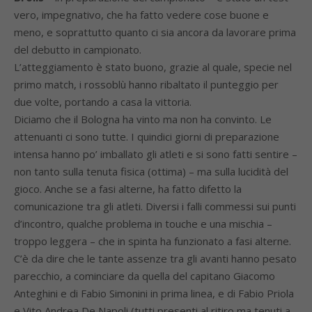
vero, impegnativo, che ha fatto vedere cose buone e
meno, e soprattutto quanto ci sia ancora da lavorare prima
del debutto in campionato.
L’atteggiamento è stato buono, grazie al quale, specie nel
primo match, i rossoblù hanno ribaltato il punteggio per
due volte, portando a casa la vittoria.
Diciamo che il Bologna ha vinto ma non ha convinto. Le
attenuanti ci sono tutte. I quindici giorni di preparazione
intensa hanno po’ imballato gli atleti e si sono fatti sentire –
non tanto sulla tenuta fisica (ottima) – ma sulla lucidità del
gioco. Anche se a fasi alterne, ha fatto difetto la
comunicazione tra gli atleti. Diversi i falli commessi sui punti
d’incontro, qualche problema in touche e una mischia –
troppo leggera – che in spinta ha funzionato a fasi alterne.
C’è da dire che le tante assenze tra gli avanti hanno pesato
parecchio, a cominciare da quella del capitano Giacomo
Anteghini e di Fabio Simonini in prima linea, e di Fabio Priola
e Vito Andrea De Napoli (tutti presenti al ritiro ma tenuti a