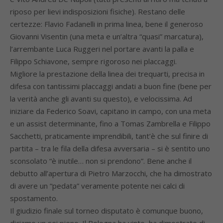
riposo per lievi indisposizioni fisiche). Restano delle
certezze: Flavio Fadanelli in prima linea, bene il generoso
Giovanni Visentin (una meta e un’altra “quasi” marcatura),
l’arrembante Luca Ruggeri nel portare avanti la palla e
Filippo Schiavone, sempre rigoroso nei placcaggi.
Migliore la prestazione della linea dei trequarti, precisa in
difesa con tantissimi placcaggi andati a buon fine (bene per
la verità anche gli avanti su questo), e velocissima. Ad
iniziare da Federico Soavi, capitano in campo, con una meta
e un assist determinante, fino a Tomas Zambrella e Filippo
Sacchetti, praticamente imprendibili, tant’è che sul finire di
partita – tra le fila della difesa avversaria – si è sentito uno
sconsolato “è inutile… non si prendono”. Bene anche il
debutto all’apertura di Pietro Marzocchi, che ha dimostrato
di avere un “pedata” veramente potente nei calci di
spostamento.
Il giudizio finale sul torneo disputato è comunque buono,