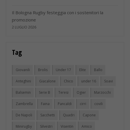
Il Bologna Rugby festeggia con i sostenitori la
promozione
2 LUGLIO 2026
Tag
Giovanili
Brolis
Under 17
Elite
Ballo
Anteghini
Giacalone
Chico
under 16
Soavi
Balsemin
Serie B
Teresi
Ogier
Marzocchi
Zambrella
Faina
Pancaldi
cirri
covili
De Napoli
Sacchetti
Quadri
Capone
Minirugby
Silvestri
Visentin
Amico