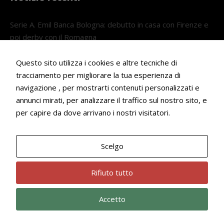
Serie A. Emil Banca Bologna: debutto in casa con Firenze e
poi derby con il Romagna
5 AGOSTO 2026
Questo sito utilizza i cookies e altre tecniche di
Serie A. Il Bologna nel girone veneto
tracciamento per migliorare la tua esperienza di
29 LUGLIO 2026
navigazione , per mostrarti contenuti personalizzati e
annunci mirati, per analizzare il traffico sul nostro sito, e
Francesco Andrei convocato al Camp estivo della nazionale
per capire da dove arrivano i nostri visitatori.
Under 18
22 LUGLIO 2026
Scelgo
Bologna Rugby Club ASD P.IVA 03972091205
Rifiuto tutto
Accetto
Privacy Policy