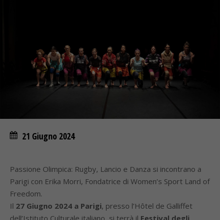
21 Giugno 2024
Passione Olimpica: Rugby, Lancio e Danza si incontrano a
Parigi con Erika Morri, Fondatrice di Women’s Sport Land of
Freedom.
Il
27 Giugno 2024 a Parigi
, presso l’Hôtel de Galliffet
dell’Istituto Culturale italiano, si terrà il
Festival degli