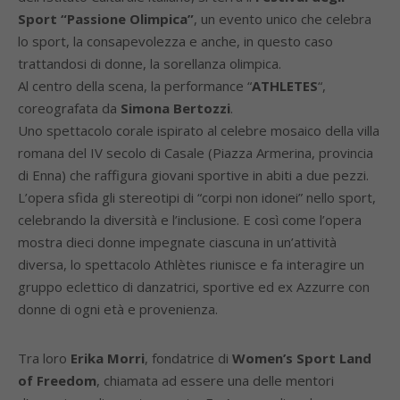
Sport “Passione Olimpica”
, un evento unico che celebra
lo sport, la consapevolezza e anche, in questo caso
trattandosi di donne, la sorellanza olimpica.
Al centro della scena, la performance “
ATHLETES
“,
coreografata da
Simona Bertozzi
.
Uno spettacolo corale ispirato al celebre mosaico della villa
romana del IV secolo di Casale (Piazza Armerina, provincia
di Enna) che raffigura giovani sportive in abiti a due pezzi.
L’opera sfida gli stereotipi di “corpi non idonei” nello sport,
celebrando la diversità e l’inclusione. E così come l’opera
mostra dieci donne impegnate ciascuna in un’attività
diversa, lo spettacolo Athlètes riunisce e fa interagire un
gruppo eclettico di danzatrici, sportive ed ex Azzurre con
donne di ogni età e provenienza.
Tra loro
Erika Morri
, fondatrice di
Women’s Sport Land
of Freedom
, chiamata ad essere una delle mentori