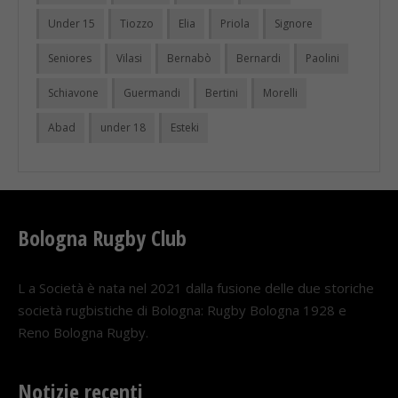
Under 15
Tiozzo
Elia
Priola
Signore
Seniores
Vilasi
Bernabò
Bernardi
Paolini
Schiavone
Guermandi
Bertini
Morelli
Abad
under 18
Esteki
Bologna Rugby Club
L a Società è nata nel 2021 dalla fusione delle due storiche
società rugbistiche di Bologna: Rugby Bologna 1928 e
Reno Bologna Rugby.
Notizie recenti