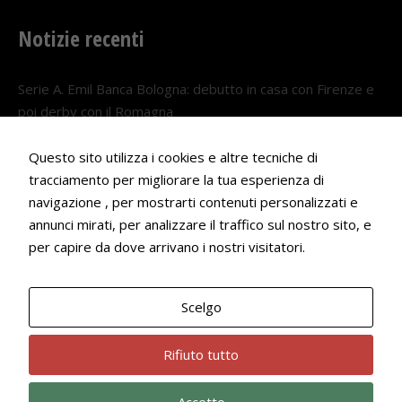
Notizie recenti
Serie A. Emil Banca Bologna: debutto in casa con Firenze e
poi derby con il Romagna
5 AGOSTO 2026
Questo sito utilizza i cookies e altre tecniche di
Serie A. Il Bologna nel girone veneto
tracciamento per migliorare la tua esperienza di
29 LUGLIO 2026
navigazione , per mostrarti contenuti personalizzati e
annunci mirati, per analizzare il traffico sul nostro sito, e
Francesco Andrei convocato al Camp estivo della nazionale
per capire da dove arrivano i nostri visitatori.
Under 18
22 LUGLIO 2026
Scelgo
Bologna Rugby Club ASD P.IVA 03972091205
Rifiuto tutto