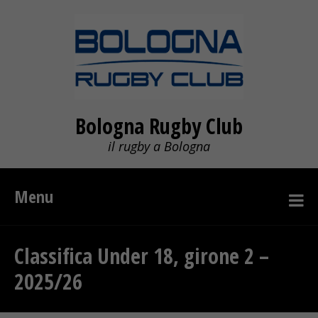
Bologna Rugby Club
il rugby a Bologna
Menu
Classifica Under 18, girone 2 –
2025/26