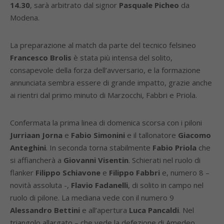
14.30
, sarà arbitrato dal signor
Pasquale Picheo
da
Modena.
La preparazione al match da parte del tecnico felsineo
Francesco Brolis
è stata più intensa del solito,
consapevole della forza dell’avversario, e la formazione
annunciata sembra essere di grande impatto, grazie anche
ai rientri dal primo minuto di Marzocchi, Fabbri e Priola.
Confermata la prima linea di domenica scorsa con i piloni
Jurriaan Jorna
e
Fabio Simonini
e il tallonatore
Giacomo
Anteghini
. In seconda torna stabilmente
Fabio Priola
che
si affiancherà a
Giovanni Visentin
. Schierati nel ruolo di
flanker
Filippo Schiavone
e
Filippo Fabbri
e, numero 8 –
novità assoluta -,
Flavio Fadanelli
, di solito in campo nel
ruolo di pilone. La mediana vede con il numero 9
Alessandro Bettini
e all’apertura
Luca Pancaldi
. Nel
triangolo allargato – che vede la defezione di Amedeo