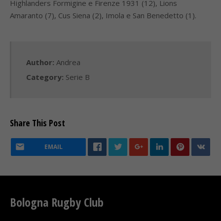
Highlanders Formigine e Firenze 1931 (12), Lions
Amaranto (7), Cus Siena (2), Imola e San Benedetto (1).
Author:
Andrea
Category:
Serie B
Share This Post
EMAIL
Bologna Rugby Club