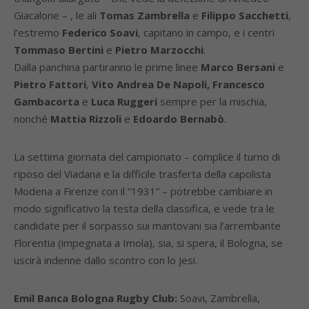
Giacalone – , le ali
Tomas Zambrella
e
Filippo Sacchetti
,
l’estremo
Federico Soavi
, capitano in campo, e i centri
Tommaso Bertini
e
Pietro Marzocchi
.
Dalla panchina partiranno le prime linee
Marco Bersani
e
Pietro Fattori
,
Vito Andrea De Napoli, Francesco
Gambacorta
e
Luca Ruggeri
sempre per la mischia,
nonché
Mattia Rizzoli
e
Edoardo Bernabò
.
La settima giornata del campionato – complice il turno di
riposo del Viadana e la difficile trasferta della capolista
Modena a Firenze con il “1931” – potrebbe cambiare in
modo significativo la testa della classifica, e vede tra le
candidate per il sorpasso sui mantovani sia l’arrembante
Florentia (impegnata a Imola), sia, si spera, il Bologna, se
uscirà indenne dallo scontro con lo Jesi.
Emil Banca Bologna Rugby Club:
Soavi, Zambrella,