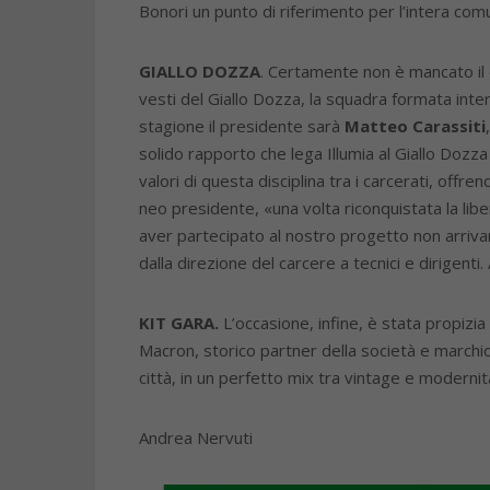
Bonori un punto di riferimento per l’intera comu
GIALLO DOZZA
. Certamente non è mancato il c
vesti del Giallo Dozza, la squadra formata inte
stagione il presidente sarà
Matteo Carassiti
solido rapporto che lega Illumia al Giallo Dozz
valori di questa disciplina tra i carcerati, offr
neo presidente, «una volta riconquistata la li
aver partecipato al nostro progetto non arriva
dalla direzione del carcere a tecnici e dirigent
KIT GARA.
L’occasione, infine, è stata propiz
Macron, storico partner della società e marchio i
città, in un perfetto mix tra vintage e modernit
Andrea Nervuti