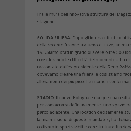
Fra le mura dell’innovativa struttura dei Magazz
stagione.
SOLIDA FILIERA.
Dopo gli interventi introduttiv
della recente fusione tra Reno e 1928, un matr
19. «Siamo stati in grado di avere oltre 500 iscr
considerando le difficoltà del momento», ha dich
raccontato dall’ex presidente della Reno
Raff
dovevamo creare una filiera, è così stiamo facen
allenamenti dei più piccoli e i numeri conferman
STADIO
. Il nuovo Bologna è dunque una realtà 
per consacrarsi definitivamente. Uno spazio p
parco adiacente. Una location decisamente stuzzi
la mia missione di questo mandato», ha dichia
coltivata in spazi vivibili e con strutture fu