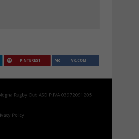
PINTEREST
VK.COM
logna Rugby Club ASD P.IVA 03972091205
ivacy Policy