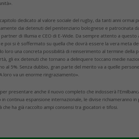
nità».
apitolo dedicato al valore sociale del rugby, da tanti anni ormai pr
ramente dai detenuti del penitenziario bolognese e patrocinata dal
, partner di Illumia e CEO di E-Wide. Da sempre attento a questo a
a e poi si è soffermato su quella che dovrà essere la vera meta d
endo loro una concreta possibilità di reinserimento al termine della p
bertà, gli ex detenuti che tornano a delinquere toccano medie nazi
no al 5%. Senza dubbio, gran parte del merito va a quelle persone 
i. A loro va un enorme ringraziamento».
ia per presentare anche il nuovo completo che indosserà l’Emilbanc
n continua espansione internazionale, le divise richiameranno in prim
à che ha già raccolto ampi consensi tra giocatori e tifosi.