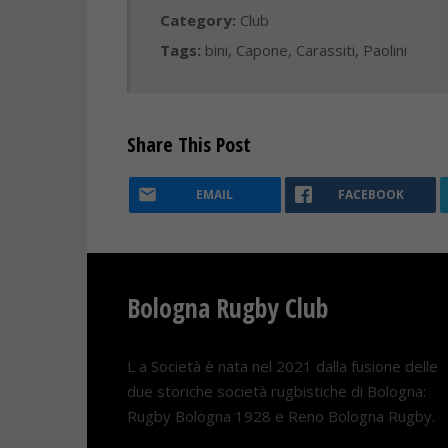
Category:
Club
Tags:
bini
,
Capone
,
Carassiti
,
Paolini
Share This Post
EMAIL
FACEBOOK
Bologna Rugby Club
L a Società è nata nel 2021 dalla fusione delle
due storiche società rugbistiche di Bologna:
Rugby Bologna 1928 e Reno Bologna Rugby.