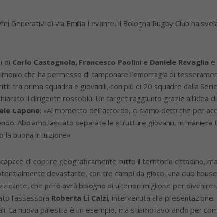
ini Generativi di via Emilia Levante, il Bologna Rugby Club ha svela
i di
Carlo Castagnola, Francesco Paolini e Daniele Ravaglia
è 
imonio che ha permesso di tamponare l’emorragia di tesseramenti 
itti tra prima squadra e giovanili, con più di 20 squadre dalla Serie
iarato il dirigente rossoblù. Un target raggiunto grazie all’idea d
aele Capone
: «Al momento dell’accordo, ci siamo detti che per acc
do. Abbiamo lasciato separate le strutture giovanili, in maniera ta
o la buona intuizione»
capace di coprire geograficamente tutto il territorio cittadino, m
otenzialmente devastante, con tre campi da gioco, una club house
cante, che però avrà bisogno di ulteriori migliorie per divenire un 
rato l’assessora
Roberta Li Calzi
, intervenuta alla presentazione
nzionali. La nuova palestra è un esempio, ma stiamo lavorando per 