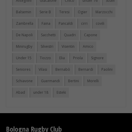
Anteghini
Giacalone
Chico
under 16
Soavi
Balsemin
Serie B
Teresi
Ogier
Marzocchi
Zambrella
Faina
Pancaldi
cirri
covili
De Napoli
Sacchetti
Quadri
Capone
Minirugby
Silvestri
Visentin
Amico
Under 15
Tiozzo
Elia
Priola
Signore
Seniores
Vilasi
Bernabò
Bernardi
Paolini
Schiavone
Guermandi
Bertini
Morelli
Abad
under 18
Esteki
Bologna Rugby Club