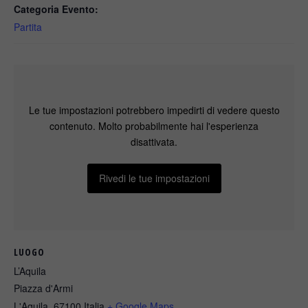
Categoria Evento:
Partita
Le tue impostazioni potrebbero impedirti di vedere questo
contenuto. Molto probabilmente hai l'esperienza
disattivata.
Rivedi le tue impostazioni
LUOGO
L’Aquila
Piazza d'Armi
L'Aquila
,
67100
Italia
+ Google Maps