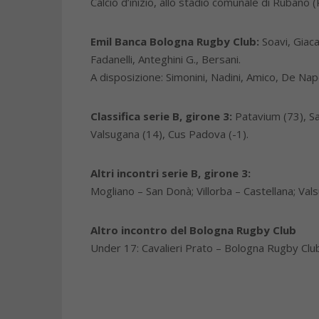
Calcio d’inizio, allo stadio comunale di Rubano
Emil Banca Bologna Rugby Club:
Soavi, Giaca
Fadanelli, Anteghini G., Bersani.
A disposizione: Simonini, Nadini, Amico, De Napoli
Classifica serie B, girone 3:
Patavium (73), San
Valsugana (14), Cus Padova (-1).
Altri incontri serie B, girone 3:
Mogliano – San Donà; Villorba – Castellana; Va
Altro incontro del Bologna Rugby Club
Under 17: Cavalieri Prato – Bologna Rugby Clu