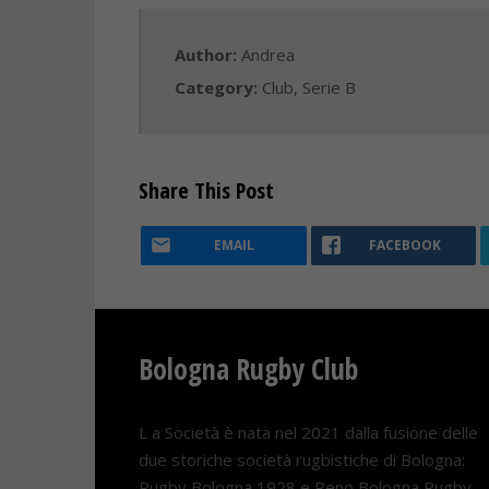
Author:
Andrea
Category:
Club
,
Serie B
Share This Post
EMAIL
FACEBOOK
Bologna Rugby Club
L a Società è nata nel 2021 dalla fusione delle
due storiche società rugbistiche di Bologna:
Rugby Bologna 1928 e Reno Bologna Rugby.