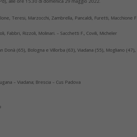
 (Pd), alle ore 15.30 di domenica 29 maggio 2022.
lone, Teresi, Marzocchi, Zambrella, Pancaldi, Furetti, Macchione F 
, Fabbri, Rizzoli, Molinari. – Sacchetti F., Covili, Micheler
 Donà (65), Bologna e Villorba (63), Viadana (55), Mogliano (47), 
lsugana – Viadana; Brescia – Cus Padova
b