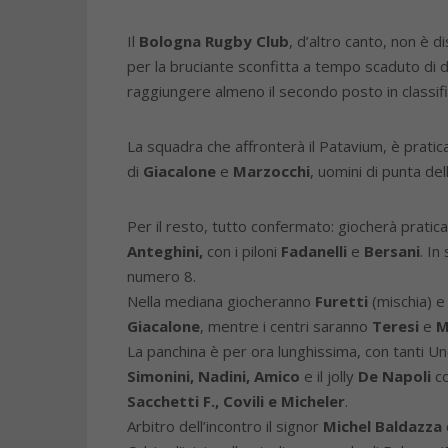
Il
Bologna Rugby Club
, d’altro canto, non è 
per la bruciante sconfitta a tempo scaduto di d
raggiungere almeno il secondo posto in classi
La squadra che affronterà il Patavium, è pratic
di
Giacalone
e
Marzocchi
, uomini di punta de
Per il resto, tutto confermato: giocherà pratica
Anteghini,
con i piloni
Fadanelli
e
Bersani
. In
numero 8.
Nella mediana giocheranno
Furetti
(mischia) 
Giacalone
, mentre i centri saranno
Teresi
e
M
La panchina è per ora lunghissima, con tanti Un
Simonini, Nadini, Amico
e il jolly
De Napoli
c
Sacchetti F., Covili e Micheler
.
Arbitro dell’incontro il signor
Michel Baldazza