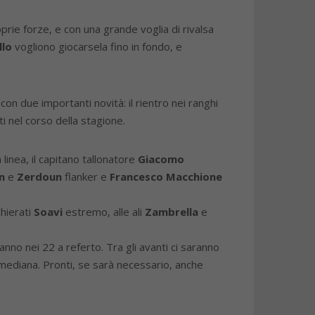
prie forze, e con una grande voglia di rivalsa
llo
vogliono giocarsela fino in fondo, e
n due importanti novità: il rientro nei ranghi
ti nel corso della stagione.
linea, il capitano tallonatore
Giacomo
n
e
Zerdoun
flanker e
Francesco Macchione
chierati
Soavi
estremo, alle ali
Zambrella
e
nno nei 22 a referto. Tra gli avanti ci saranno
la mediana. Pronti, se sarà necessario, anche