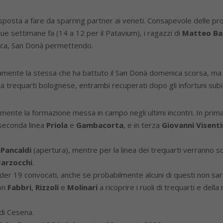
disposta a fare da sparring partner ai veneti. Consapevole delle pro
ue settimane fa (14 a 12 per il Patavium), i ragazzi di
Matteo Ba
fica, San Donà permettendo.
amente la stessa che ha battuto il San Donà domenica scorsa, ma co
lla trequarti bolognese, entrambi recuperati dopo gli infortuni subi
mente la formazione messa in campo negli ultimi incontri. In prima 
 seconda linea
Priola
e
Gambacorta
, e in terza
Giovanni Visenti
e
Pancaldi
(apertura), mentre per la linea dei trequarti verranno s
arzocchi
.
der 19 convocati, anche se probabilmente alcuni di questi non sara
on
Fabbri
,
Rizzoli
e
Molinari
a ricoprire i ruoli di trequarti e del
di Cesena.