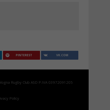
PINTEREST
VK.COM
logna Rugby Club ASD P.IVA 03972091205
ivacy Policy