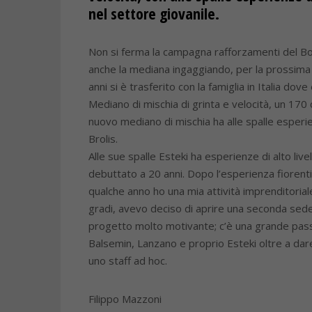
nel settore giovanile.
Non si ferma la campagna rafforzamenti del Bol
anche la mediana ingaggiando, per la prossima s
anni si è trasferito con la famiglia in Italia d
Mediano di mischia di grinta e velocità, un 170 
nuovo mediano di mischia ha alle spalle esperien
Brolis.
Alle sue spalle Esteki ha esperienze di alto liv
debuttato a 20 anni. Dopo l’esperienza fiorent
qualche anno ho una mia attività imprenditoria
gradi, avevo deciso di aprire una seconda sede 
progetto molto motivante; c’è una grande passio
Balsemin, Lanzano e proprio Esteki oltre a dar
uno staff ad hoc.
Filippo Mazzoni