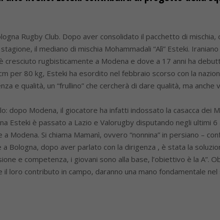
ogna Rugby Club. Dopo aver consolidato il pacchetto di mischia, o
tagione, il mediano di mischia Mohammadali “Alì” Esteki. Iraniano 
ove è cresciuto rugbisticamente a Modena e dove a 17 anni ha debutt
cm per 80 kg, Esteki ha esordito nel febbraio scorso con la naziona
za e qualità, un “frullino” che cercherà di dare qualità, ma anche 
ello: dopo Modena, il giocatore ha infatti indossato la casacca dei M
ina Esteki è passato a Lazio e Valorugby disputando negli ultimi 6
le a Modena. Si chiama Mamanì, ovvero “nonnina” in persiano – con
a Bologna, dopo aver parlato con la dirigenza , è stata la soluzion
ne e competenza, i giovani sono alla base, l’obiettivo è la A”. Obi
e il loro contributo in campo, daranno una mano fondamentale nel s