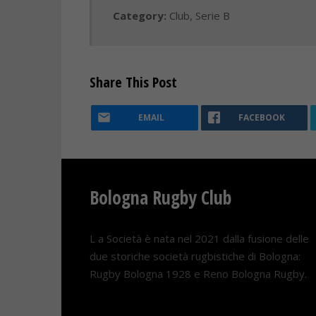
Category:
Club
,
Serie B
Share This Post
EMAIL
FACEBOOK
Bologna Rugby Club
L a Società è nata nel 2021 dalla fusione delle
due storiche società rugbistiche di Bologna:
Rugby Bologna 1928 e Reno Bologna Rugby.