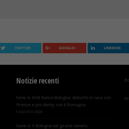
TWITTER
GOOGLE+
LINKEDIN
Notizie recenti
Bo
Serie A. Emil Banca Bologna: debutto in casa con
Pr
Firenze e poi derby con il Romagna
5 AGOSTO 2026
Serie A. Il Bologna nel girone veneto