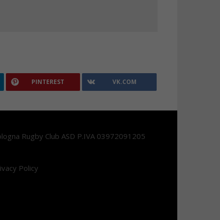
PINTEREST
VK.COM
logna Rugby Club ASD P.IVA 03972091205
ivacy Policy