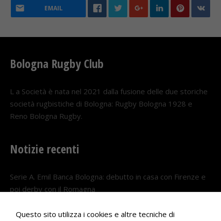
EMAIL
Bologna Rugby Club
L a Società è nata nel 2021 dalla fusione delle due storiche
società rugbistiche di Bologna: Rugby Bologna 1928 e
Reno Bologna Rugby.
Notizie recenti
Serie A. Emil Banca Bologna: debutto in casa con Firenze e
poi derby con il Romagna
5 AGOSTO 2026
Questo sito utilizza i cookies e altre tecniche di