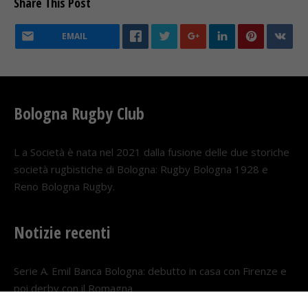
Share This Post
EMAIL
Bologna Rugby Club
L a Società è nata nel 2021 dalla fusione delle due storiche
società rugbistiche di Bologna: Rugby Bologna 1928 e
Reno Bologna Rugby.
Notizie recenti
Serie A. Emil Banca Bologna: debutto in casa con Firenze e
poi derby con il Romagna
5 AGOSTO 2026