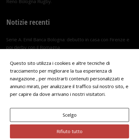
Reno Bologna Rugby.
Notizie recenti
Serie A. Emil Banca Bologna: debutto in casa con Firenze e
poi derby con il Romagna
5 AGOSTO 2026
Questo sito utilizza i cookies e altre tecniche di
Serie A. Il Bologna nel girone veneto
tracciamento per migliorare la tua esperienza di
29 LUGLIO 2026
navigazione , per mostrarti contenuti personalizzati e
annunci mirati, per analizzare il traffico sul nostro sito, e
Francesco Andrei convocato al Camp estivo della nazionale
per capire da dove arrivano i nostri visitatori.
Under 18
22 LUGLIO 2026
Scelgo
Bologna Rugby Club ASD P.IVA 03972091205
Rifiuto tutto