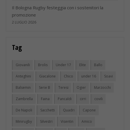
Il Bologna Rugby festeggia con i sostenitori la
promozione
2 LUGLIO 2026
Tag
Giovanili
Brolis
Under 17
Elite
Ballo
Anteghini
Giacalone
Chico
under 16
Soavi
Balsemin
Serie B
Teresi
Ogier
Marzocchi
Zambrella
Faina
Pancaldi
cirri
covili
De Napoli
Sacchetti
Quadri
Capone
Minirugby
Silvestri
Visentin
Amico