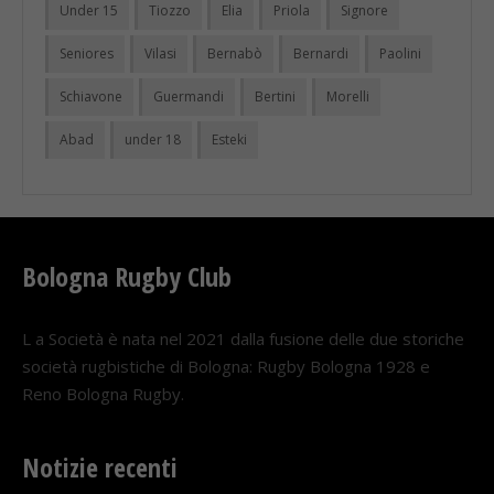
Under 15
Tiozzo
Elia
Priola
Signore
Seniores
Vilasi
Bernabò
Bernardi
Paolini
Schiavone
Guermandi
Bertini
Morelli
Abad
under 18
Esteki
Bologna Rugby Club
L a Società è nata nel 2021 dalla fusione delle due storiche
società rugbistiche di Bologna: Rugby Bologna 1928 e
Reno Bologna Rugby.
Notizie recenti