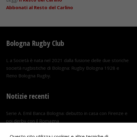
Abbonati al Resto del Carlino
Bologna Rugby Club
L a Società è nata nel 2021 dalla fusione delle due storiche
società rugbistiche di Bologna: Rugby Bologna 1928 e
Reno Bologna Rugby.
Notizie recenti
Serie A. Emil Banca Bologna: debutto in casa con Firenze e
poi derby con il Romagna
5 AGOSTO 2026
Questo sito utilizza i cookies e altre tecniche di