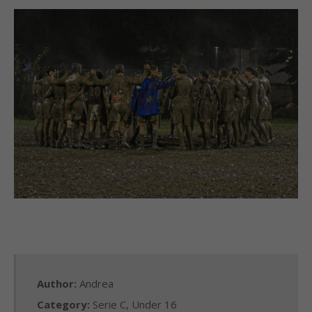
Author:
Andrea
Category:
Serie C
,
Under 16