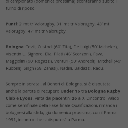
di campionato (domenica prossima) sconteranno subito il
turno di riposo.
Punti
: 2’ mt tr Valorugby, 31’ mt tr Valorugby, 43’ mt
Valorugby, 47’ mt tr Valorugby.
Bologna
: Covili, Custodi (60’ Zita), De Luigi (50’ Micheler),
Visentin L., Signore, Elia, Pilati (48’ Scorzoni), Fava,
Maggiolini (60’ Regazzi), Venturi (50’ Andreoli), Mitchell (46’
Rubbini), Singh (68’ Zanasi), Nadini, Baldazzi, Radu.
Sempre in serata , al Bonori di Bologna, si è disputata
anche la partita di recupero
Under 16
tra
Bologna Rugby
Club
e
Lyons
, vinta dai piacentini
26 a 7
. L’incontro, valido
come semifinale della Fase finale Qualificazioni, rimanda i
bolognesi alla sfida, già domenica prossima, con il Parma
1931, incontro che si disputerà a Parma.