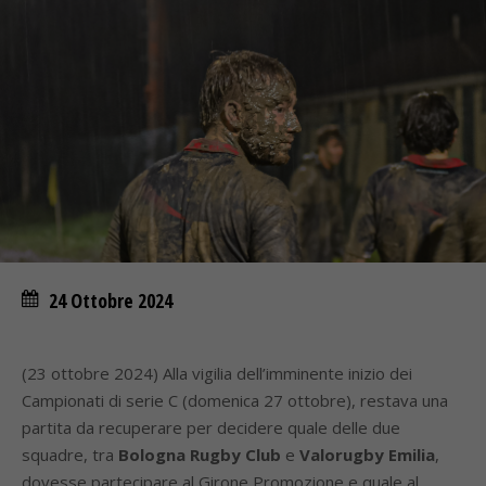
24 Ottobre 2024
(23 ottobre 2024) Alla vigilia dell’imminente inizio dei
Campionati di serie C (domenica 27 ottobre), restava una
partita da recuperare per decidere quale delle due
squadre, tra
Bologna Rugby Club
e
Valorugby Emilia
,
dovesse partecipare al Girone Promozione e quale al